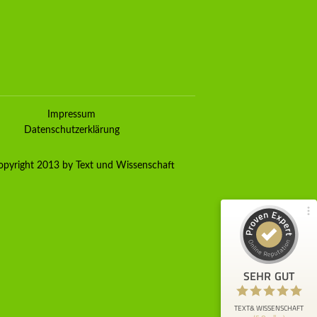
Kundenbewertungen und Erfahrungen zu
TEXT& WISSENSCHAFT
Impressum
100%
SEHR GUT
Datenschutzerklärung
Empfehlungen auf
ProvenExpert.com
4,80 / 5,00
pyright 2013 by Text und Wissenschaft
90
72
Bewertungen von 4
Bewertungen auf
anderen Quellen
ProvenExpert.com
Blick aufs ProvenExpert-Profil werfen
SEHR GUT
Anonym
5
Mir wurde TuW empfohlen. Ich habe nun
TEXT& WISSENSCHAFT