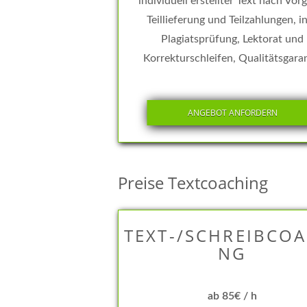
individuell erstellter Text nach Vor
Teillieferung und Teilzahlungen, in
Plagiatsprüfung, Lektorat und
Korrekturschleifen, Qualitätsgara
ANGEBOT ANFORDERN
Preise Textcoaching
TEXT-/SCHREIBCOA
NG
ab 85€ / h