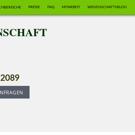
PREISE
FAQ
MITARBEIT
WISSENSCHAFTSBLOG
CHBEREICHE
NSCHAFT
4 2089
ANFRAGEN