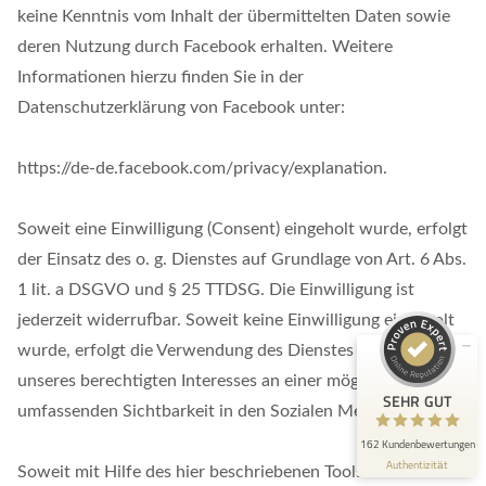
keine Kenntnis vom Inhalt der übermittelten Daten sowie
deren Nutzung durch Facebook erhalten. Weitere
Informationen hierzu finden Sie in der
Datenschutzerklärung von Facebook unter:
https://de-de.facebook.com/privacy/explanation.
Kundenbewertungen und Erfahrungen zu
TEXT& WISSENSCHAFT
Soweit eine Einwilligung (Consent) eingeholt wurde, erfolgt
der Einsatz des o. g. Dienstes auf Grundlage von Art. 6 Abs.
SEHR GUT
100%
1 lit. a DSGVO und § 25 TTDSG. Die Einwilligung ist
Empfehlungen auf
ProvenExpert.com
4,80 / 5,00
jederzeit widerrufbar. Soweit keine Einwilligung eingeholt
wurde, erfolgt die Verwendung des Dienstes auf Grundlage
72
90
unseres berechtigten Interesses an einer möglichst
Bewertungen auf
Bewertungen von 4
SEHR GUT
ProvenExpert.com
anderen Quellen
umfassenden Sichtbarkeit in den Sozialen Medien.
162 Kundenbewertungen
Blick aufs ProvenExpert-Profil werfen
Authentizität
Soweit mit Hilfe des hier beschriebenen Tools