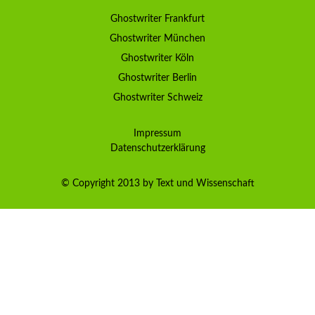
Ghostwriter Frankfurt
Ghostwriter München
Ghostwriter Köln
Ghostwriter Berlin
Ghostwriter Schweiz
Impressum
Datenschutzerklärung
© Copyright 2013 by Text und Wissenschaft