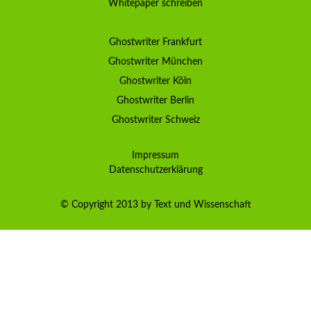
Whitepaper schreiben
Ghostwriter Frankfurt
Ghostwriter München
Ghostwriter Köln
Ghostwriter Berlin
Ghostwriter Schweiz
Impressum
Datenschutzerklärung
© Copyright 2013 by Text und Wissenschaft