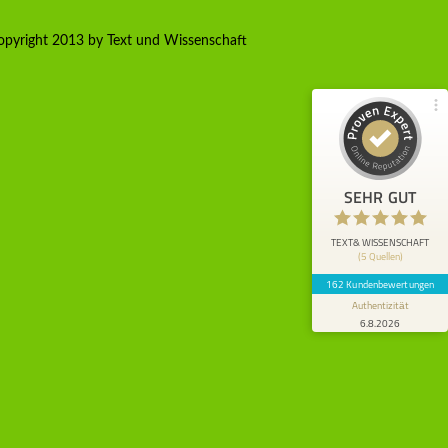
Empfehlungen auf
ProvenExpert.com
4,80 / 5,00
pyright 2013 by Text und Wissenschaft
90
72
Bewertungen von 4
Bewertungen auf
anderen Quellen
ProvenExpert.com
Blick aufs ProvenExpert-Profil werfen
SEHR GUT
Anonym
5
Mir wurde TuW empfohlen. Ich habe nun
TEXT& WISSENSCHAFT
(5 Quellen)
durch TuW eine umfangreiche
wissenschaftliche Arbeit inkl. Lektorat er...
162 Kundenbewertungen
Authentizität
6.8.2026