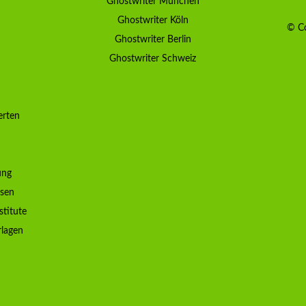
Ghostwriter München
Ghostwriter Köln
© Co
Ghostwriter Berlin
Ghostwriter Schweiz
erten
ung
ssen
stitute
rlagen