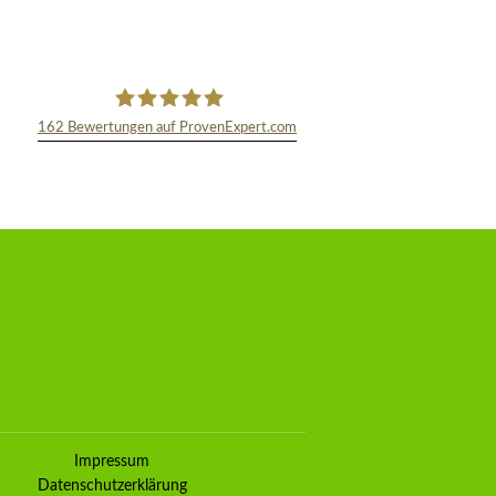
162
Bewertungen auf ProvenExpert.com
TEXT&WISSENSCHAFT
Kundenbewertungen und Erfahrungen zu
TEXT& WISSENSCHAFT
Impressum
100%
SEHR GUT
Datenschutzerklärung