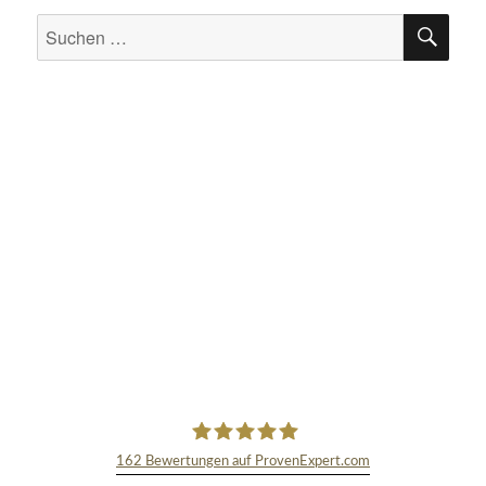
SU
Suchen
nach:
162
Bewertungen auf ProvenExpert.com