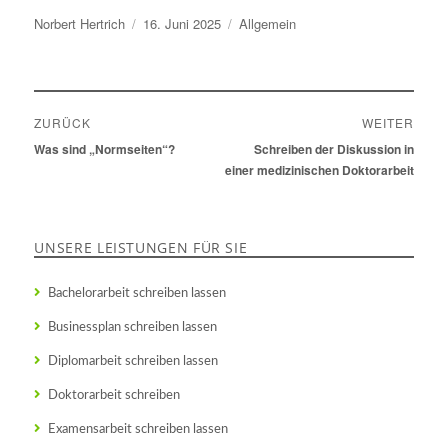
Autor
Norbert Hertrich
Veröffentlicht
16. Juni 2025
Kategorien
Allgemein
am
Beitragsnavigation
ZURÜCK
WEITER
Vorheriger
Was sind „Normseiten“?
Nächster
Schreiben der Diskussion in
Beitrag:
Beitrag:
einer medizinischen Doktorarbeit
UNSERE LEISTUNGEN FÜR SIE
Bachelorarbeit schreiben lassen
Businessplan schreiben lassen
Diplomarbeit schreiben lassen
Doktorarbeit schreiben
Examensarbeit schreiben lassen