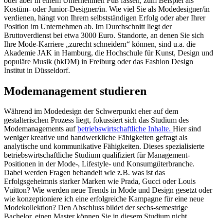
oder aber in einem Unternehmen Fuß fassen, zum Beispiel als
Kostüm- oder Junior-Designer/in. Wie viel Sie als Modedesigner/in
verdienen, hängt von Ihrem selbstständigen Erfolg oder aber Ihrer
Position im Unternehmen ab. Im Durchschnitt liegt der
Bruttoverdienst bei etwa 3000 Euro. Standorte, an denen Sie sich
Ihre Mode-Karriere „zurecht schneidern“ können, sind u.a. die
Akademie JAK in Hamburg, die Hochschule für Kunst, Design und
populäre Musik (hkDM) in Freiburg oder das Fashion Design
Institut in Düsseldorf.
Modemanagement studieren
Während im Modedesign der Schwerpunkt eher auf dem
gestalterischen Prozess liegt, fokussiert sich das Studium des
Modemanagements auf
betriebswirtschaftliche Inhalte.
Hier sind
weniger kreative und handwerkliche Fähigkeiten gefragt als
analytische und kommunikative Fähigkeiten. Dieses spezialisierte
betriebswirtschaftliche Studium qualifiziert für Management-
Positionen in der Mode-, Lifestyle- und Konsumgüterbranche.
Dabei werden Fragen behandelt wie z.B. was ist das
Erfolgsgeheimnis starker Marken wie Prada, Gucci oder Louis
Vuitton? Wie werden neue Trends in Mode und Design gesetzt oder
wie konzeptioniere ich eine erfolgreiche Kampagne für eine neue
Modekollektion? Den Abschluss bildet der sechs-semestrige
Bachelor, einen Master können Sie in diesem Studium nicht