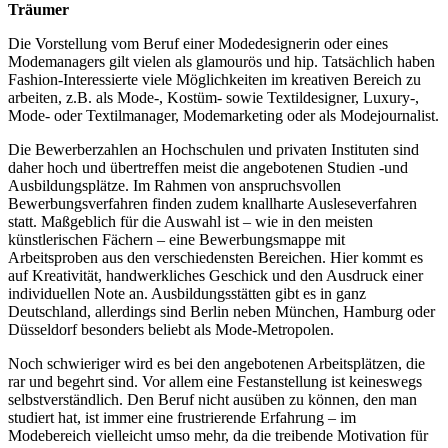
Träumer
Die Vorstellung vom Beruf einer Modedesignerin oder eines
Modemanagers gilt vielen als glamourös und hip. Tatsächlich haben
Fashion-Interessierte viele Möglichkeiten im kreativen Bereich zu
arbeiten, z.B. als Mode-, Kostüm- sowie Textildesigner, Luxury-,
Mode- oder Textilmanager, Modemarketing oder als Modejournalist.
Die Bewerberzahlen an Hochschulen und privaten Instituten sind
daher hoch und übertreffen meist die angebotenen Studien -und
Ausbildungsplätze. Im Rahmen von anspruchsvollen
Bewerbungsverfahren finden zudem knallharte Ausleseverfahren
statt. Maßgeblich für die Auswahl ist – wie in den meisten
künstlerischen Fächern – eine Bewerbungsmappe mit
Arbeitsproben aus den verschiedensten Bereichen. Hier kommt es
auf Kreativität, handwerkliches Geschick und den Ausdruck einer
individuellen Note an. Ausbildungsstätten gibt es in ganz
Deutschland, allerdings sind Berlin neben München, Hamburg oder
Düsseldorf besonders beliebt als Mode-Metropolen.
Noch schwieriger wird es bei den angebotenen Arbeitsplätzen, die
rar und begehrt sind. Vor allem eine Festanstellung ist keineswegs
selbstverständlich. Den Beruf nicht ausüben zu können, den man
studiert hat, ist immer eine frustrierende Erfahrung – im
Modebereich vielleicht umso mehr, da die treibende Motivation für