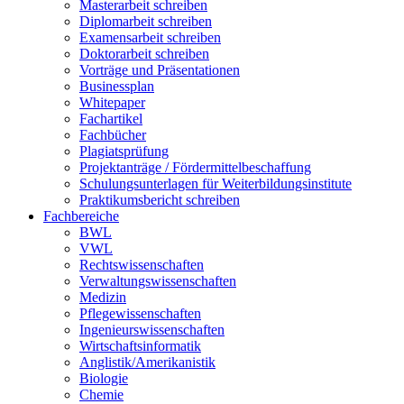
Masterarbeit schreiben
Diplomarbeit schreiben
Examensarbeit schreiben
Doktorarbeit schreiben
Vorträge und Präsentationen
Businessplan
Whitepaper
Fachartikel
Fachbücher
Plagiatsprüfung
Projektanträge / Fördermittelbeschaffung
Schulungsunterlagen für Weiterbildungsinstitute
Praktikumsbericht schreiben
Fachbereiche
BWL
VWL
Rechtswissenschaften
Verwaltungswissenschaften
Medizin
Pflegewissenschaften
Ingenieurswissenschaften
Wirtschaftsinformatik
Anglistik/Amerikanistik
Biologie
Chemie