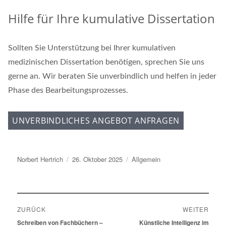
Hilfe für Ihre kumulative Dissertation
Sollten Sie Unterstützung bei Ihrer kumulativen
medizinischen Dissertation benötigen, sprechen Sie uns
gerne an. Wir beraten Sie unverbindlich und helfen in jeder
Phase des Bearbeitungsprozesses.
UNVERBINDLICHES ANGEBOT ANFRAGEN
Autor
Norbert Hertrich
Veröffentlicht
26. Oktober 2025
Kategorien
Allgemein
am
Beitragsnavigation
ZURÜCK
WEITER
Vorheriger
Schreiben von Fachbüchern –
Nächster
Künstliche Intelligenz im