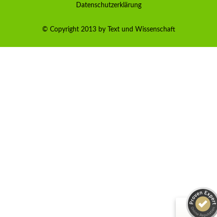
Datenschutzerklärung
© Copyright 2013 by Text und Wissenschaft
Kundenbewertungen und Erfahrungen zu
TEXT& WISSENSCHAFT
SEHR GUT
100%
Empfehlungen auf
ProvenExpert.com
4,80 / 5,00
72
90