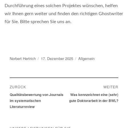
Durchführung eines solchen Projektes wünschen, helfen
wir Ihnen gern weiter und finden den richtigen Ghostwriter
für Sie. Bitte sprechen Sie uns an.
Autor
Norbert Hertrich
Veröffentlicht
17. Dezember 2025
Kategorien
Allgemein
am
Beitragsnavigation
ZURÜCK
WEITER
Vorheriger
Qualitätsbewertung von Journals
Nächster
Was kennzeichnet eine (sehr)
Beitrag:
im systematischen
Beitrag:
gute Doktorarbeit in der BWL?
Literaturreview