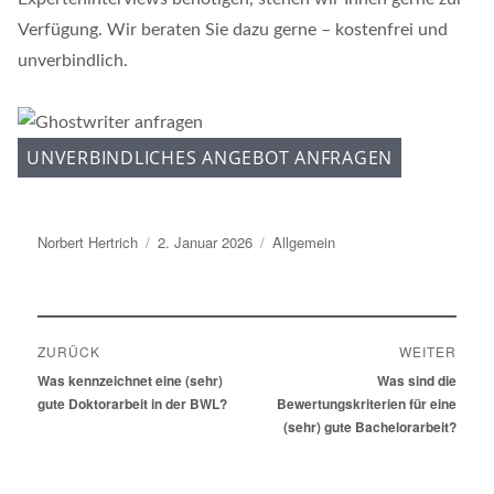
Verfügung. Wir beraten Sie dazu gerne – kostenfrei und
unverbindlich.
UNVERBINDLICHES ANGEBOT ANFRAGEN
Autor
Norbert Hertrich
Veröffentlicht
2. Januar 2026
Kategorien
Allgemein
am
Beitragsnavigation
ZURÜCK
WEITER
Vorheriger
Was kennzeichnet eine (sehr)
Nächster
Was sind die
Beitrag:
gute Doktorarbeit in der BWL?
Beitrag:
Bewertungskriterien für eine
(sehr) gute Bachelorarbeit?