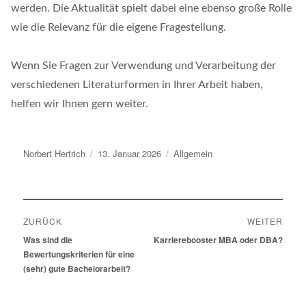
werden. Die Aktualität spielt dabei eine ebenso große Rolle
wie die Relevanz für die eigene Fragestellung.
Wenn Sie Fragen zur Verwendung und Verarbeitung der
verschiedenen Literaturformen in Ihrer Arbeit haben,
helfen wir Ihnen gern weiter.
Autor
Norbert Hertrich
Veröffentlicht
13. Januar 2026
Kategorien
Allgemein
am
Beitragsnavigation
ZURÜCK
WEITER
Vorheriger
Was sind die
Nächster
Karrierebooster MBA oder DBA?
Beitrag:
Bewertungskriterien für eine
Beitrag:
(sehr) gute Bachelorarbeit?