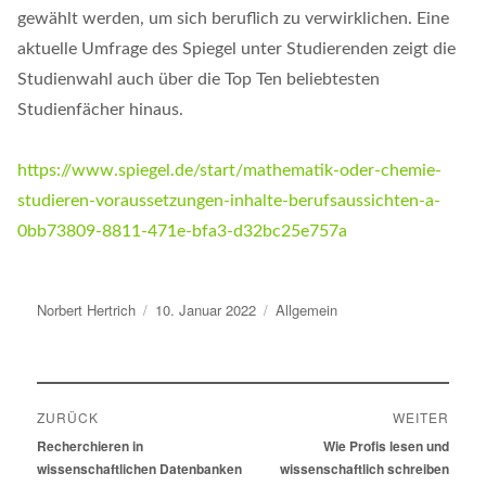
gewählt werden, um sich beruflich zu verwirklichen. Eine
aktuelle Umfrage des Spiegel unter Studierenden zeigt die
Studienwahl auch über die Top Ten beliebtesten
Studienfächer hinaus.
https://www.spiegel.de/start/mathematik-oder-chemie-
studieren-voraussetzungen-inhalte-berufsaussichten-a-
0bb73809-8811-471e-bfa3-d32bc25e757a
Autor
Norbert Hertrich
Veröffentlicht
10. Januar 2022
Kategorien
Allgemein
am
Beitragsnavigation
ZURÜCK
WEITER
Vorheriger
Recherchieren in
Nächster
Wie Profis lesen und
Beitrag:
wissenschaftlichen Datenbanken
Beitrag:
wissenschaftlich schreiben