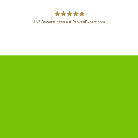
162
Bewertungen auf ProvenExpert.com
TEXT&WISSENSCHAFT