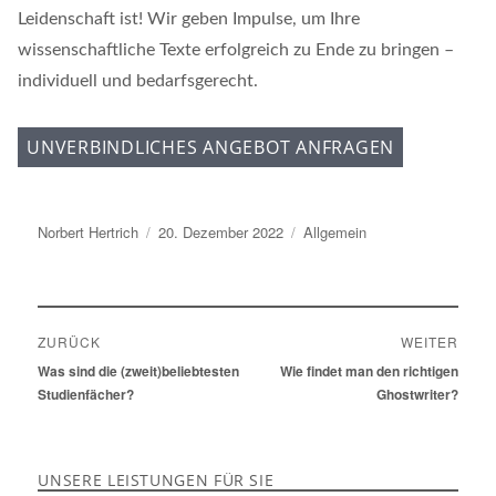
Leidenschaft ist! Wir geben Impulse, um Ihre
wissenschaftliche Texte erfolgreich zu Ende zu bringen –
individuell und bedarfsgerecht.
UNVERBINDLICHES ANGEBOT ANFRAGEN
Autor
Norbert Hertrich
Veröffentlicht
20. Dezember 2022
Kategorien
Allgemein
am
Beitragsnavigation
ZURÜCK
WEITER
Vorheriger
Was sind die (zweit)beliebtesten
Nächster
Wie findet man den richtigen
Beitrag:
Studienfächer?
Beitrag:
Ghostwriter?
UNSERE LEISTUNGEN FÜR SIE