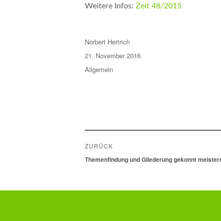
Weitere Infos:
Zeit 48/2015
Autor
Norbert Hertrich
Veröffentlicht
21. November 2016
am
Kategorien
Allgemein
Beitragsnavigation
ZURÜCK
Vorheriger
Themenfindung und Gliederung gekonnt meister
Beitrag: