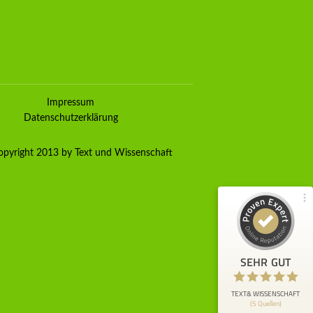
Kundenbewertungen und Erfahrungen zu
TEXT& WISSENSCHAFT
Impressum
100%
SEHR GUT
Datenschutzerklärung
Empfehlungen auf
ProvenExpert.com
4,80 / 5,00
pyright 2013 by Text und Wissenschaft
90
71
Bewertungen von 4
Bewertungen auf
anderen Quellen
ProvenExpert.com
Blick aufs ProvenExpert-Profil werfen
SEHR GUT
Anonym
5
Ich war mit einer anspruchsvollen
TEXT& WISSENSCHAFT
(5 Quellen)
wissenschaftlichen Publikation beschäftigt,