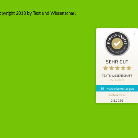
Empfehlungen auf
ProvenExpert.com
4,80 / 5,00
pyright 2013 by Text und Wissenschaft
90
71
Bewertungen von 4
Bewertungen auf
anderen Quellen
ProvenExpert.com
Blick aufs ProvenExpert-Profil werfen
SEHR GUT
Anonym
5
Ich war mit einer anspruchsvollen
TEXT& WISSENSCHAFT
(5 Quellen)
wissenschaftlichen Publikation beschäftigt,
die in einem Fachjournal ersch...
161 Kundenbewertungen
Authentizität
2.8.2026