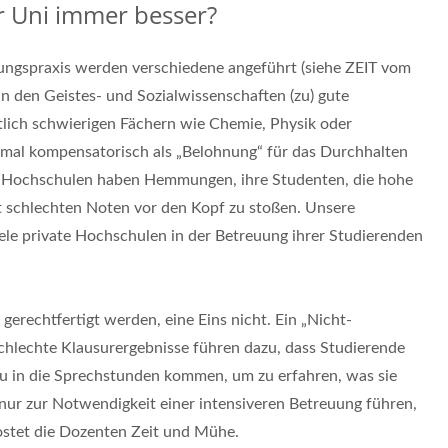
r Uni immer besser?
tungspraxis werden verschiedene angeführt (siehe ZEIT vom
in den Geistes- und Sozialwissenschaften (zu) gute
lich schwierigen Fächern wie Chemie, Physik oder
al kompensatorisch als „Belohnung“ für das Durchhalten
en Hochschulen haben Hemmungen, ihre Studenten, die hohe
t schlechten Noten vor den Kopf zu stoßen. Unsere
iele private Hochschulen in der Betreuung ihrer Studierenden
erechtfertigt werden, eine Eins nicht. Ein „Nicht-
chlechte Klausurergebnisse führen dazu, dass Studierende
zu in die Sprechstunden kommen, um zu erfahren, was sie
nur zur Notwendigkeit einer intensiveren Betreuung führen,
ostet die Dozenten Zeit und Mühe.