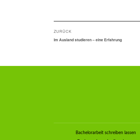
Beitragsnavigation
ZURÜCK
Vorheriger
Im Ausland studieren – eine Erfahrung
Beitrag:
Bachelorarbeit schreiben lassen