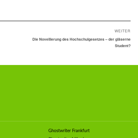
WEITER
Nächster
Die Novellierung des Hochschulgesetzes – der gläserne
Beitrag:
Student?
Ghostwriter Frankfurt