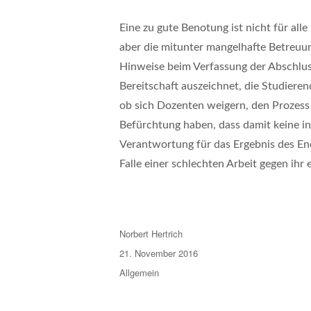
Eine zu gute Benotung ist nicht für al
aber die mitunter mangelhafte Betreuun
Hinweise beim Verfassung der Abschluss
Bereitschaft auszeichnet, die Studierend
ob sich Dozenten weigern, den Prozess d
Befürchtung haben, dass damit keine inn
Verantwortung für das Ergebnis des E
Falle einer schlechten Arbeit gegen ih
Autor
Norbert Hertrich
Veröffentlicht
21. November 2016
am
Kategorien
Allgemein