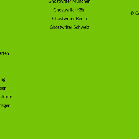
Ghostwriter München
Ghostwriter Köln
© Co
Ghostwriter Berlin
Ghostwriter Schweiz
erten
ung
ssen
stitute
rlagen