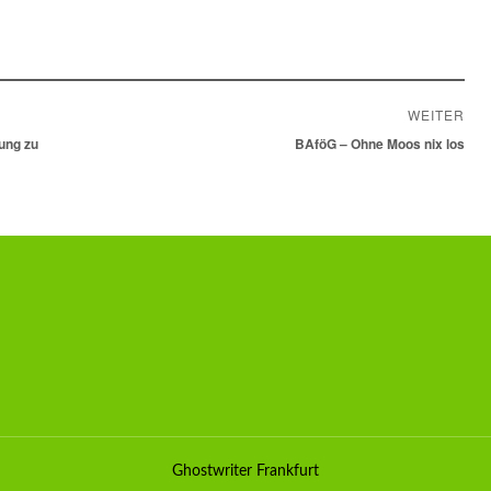
WEITER
tung zu
Nächster
BAföG – Ohne Moos nix los
Beitrag:
Ghostwriter Frankfurt