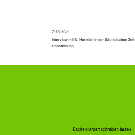
Beitragsnavigation
ZURÜCK
Vorheriger
Interview mit N. Hertrich in der Sächsischen Zei
Beitrag:
Ghostwriting
Bachelorarbeit schreiben lassen