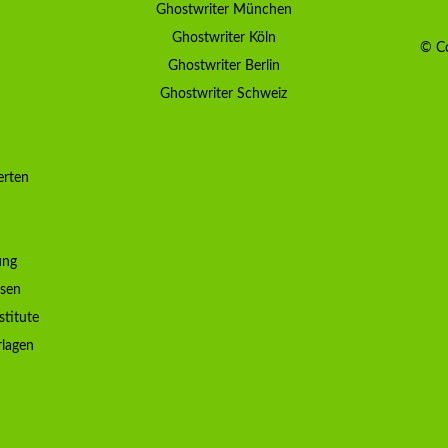
Ghostwriter München
Ghostwriter Köln
© Co
Ghostwriter Berlin
Ghostwriter Schweiz
erten
ung
ssen
stitute
rlagen