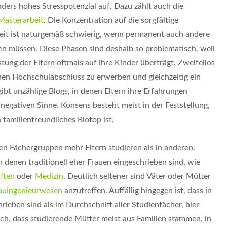
nders hohes Stresspotenzial auf. Dazu zählt auch die
Masterarbeit
. Die Konzentration auf die sorgfältige
beit ist naturgemäß schwierig, wenn permanent auch andere
den müssen. Diese Phasen sind deshalb so problematisch, weil
tung der Eltern oftmals auf ihre Kinder überträgt. Zweifellos
inen Hochschulabschluss zu erwerben und gleichzeitig ein
ibt unzählige Blogs, in denen Eltern ihre Erfahrungen
 negativen Sinne. Konsens besteht meist in der Feststellung,
 familienfreundliches Biotop ist.
ten Fächergruppen mehr Eltern studieren als in anderen.
 denen traditionell eher Frauen eingeschrieben sind, wie
ften
oder
Medizin
. Deutlich seltener sind Väter oder Mütter
auingenieurwesen
anzutreffen. Auffällig hingegen ist, dass in
rieben sind als im Durchschnitt aller Studienfächer, hier
uch, dass studierende Mütter meist aus Familien stammen, in