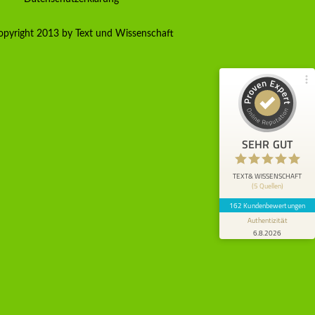
Empfehlungen auf
ProvenExpert.com
4,80 / 5,00
pyright 2013 by Text und Wissenschaft
90
72
Bewertungen von 4
Bewertungen auf
anderen Quellen
ProvenExpert.com
Blick aufs ProvenExpert-Profil werfen
SEHR GUT
Anonym
5
Mir wurde TuW empfohlen. Ich habe nun
TEXT& WISSENSCHAFT
(5 Quellen)
durch TuW eine umfangreiche
wissenschaftliche Arbeit inkl. Lektorat er...
162 Kundenbewertungen
Authentizität
6.8.2026