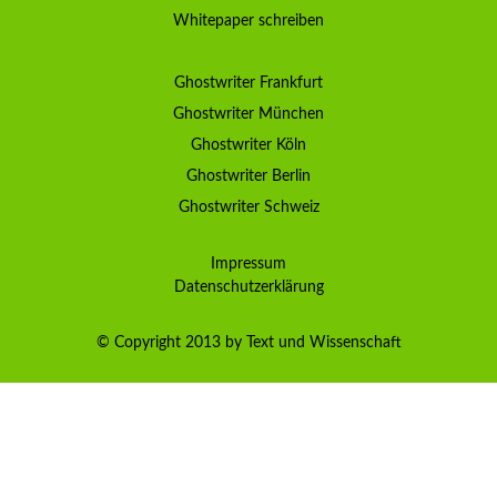
Whitepaper schreiben
Ghostwriter Frankfurt
Ghostwriter München
Ghostwriter Köln
Ghostwriter Berlin
Ghostwriter Schweiz
Impressum
Datenschutzerklärung
© Copyright 2013 by Text und Wissenschaft
Kundenbewertungen und Erfahrungen zu