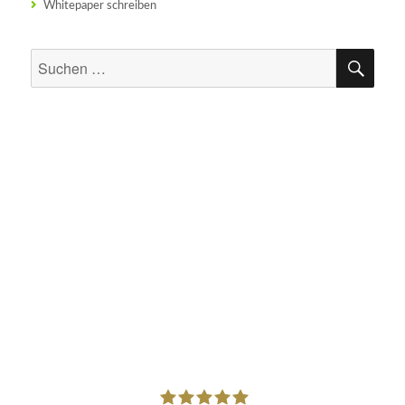
Whitepaper schreiben
SU
Suchen
nach: