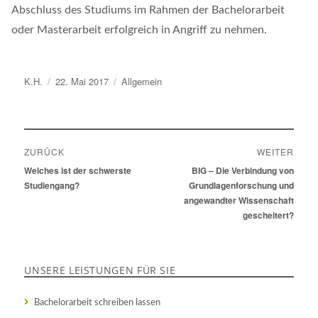
Abschluss des Studiums im Rahmen der Bachelorarbeit
oder Masterarbeit erfolgreich in Angriff zu nehmen.
Autor
K.H.
Veröffentlicht
22. Mai 2017
Kategorien
Allgemein
am
Beitragsnavigation
ZURÜCK
WEITER
Vorheriger
Welches ist der schwerste
Nächster
BIG – Die Verbindung von
Beitrag:
Studiengang?
Beitrag:
Grundlagenforschung und
angewandter Wissenschaft
gescheitert?
UNSERE LEISTUNGEN FÜR SIE
Bachelorarbeit schreiben lassen