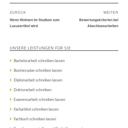
Beitragsnavigation
ZURÜCK
WEITER
Vorheriger
Wenn Wohnen im Studium zum
Nächster
Bewertungskriterien bei
Beitrag:
Luxusartikel wird
Beitrag:
Abschlussarbeiten
UNSERE LEISTUNGEN FÜR SIE
Bachelorarbeit schreiben lassen
Businessplan schreiben lassen
Diplomarbeit schreiben lassen
Doktorarbeit schreiben
Examensarbeit schreiben lassen
Fachartikel schreiben lassen
Fachbuch schreiben lassen