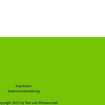
Kundenbewertungen und Erfahrungen zu
TEXT& WISSENSCHAFT
Impressum
100%
SEHR GUT
Datenschutzerklärung
Empfehlungen auf
ProvenExpert.com
4,80 / 5,00
pyright 2013 by Text und Wissenschaft