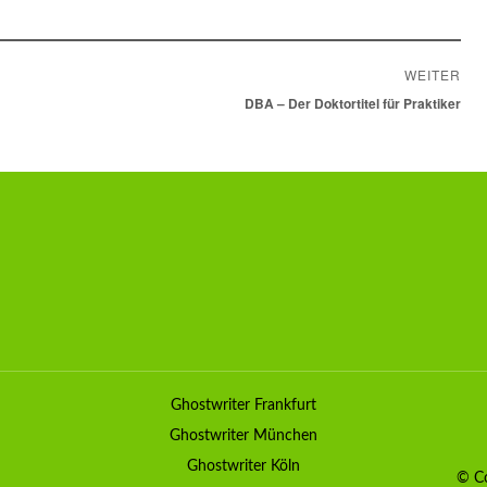
WEITER
Nächster
DBA – Der Doktortitel für Praktiker
Beitrag:
Ghostwriter Frankfurt
Ghostwriter München
Ghostwriter Köln
© Co