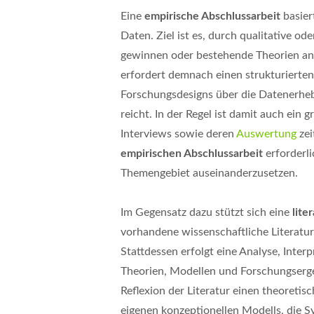
Eine
empirische Abschlussarbeit
basier
Daten. Ziel ist es, durch qualitative 
gewinnen oder bestehende Theorien anh
erfordert demnach einen strukturierte
Forschungsdesigns über die Datenerhebu
reicht. In der Regel ist damit auch ei
Interviews sowie deren
Auswertung
zei
empirische
n Abschlussarbeit
erforderli
Themengebiet auseinanderzusetzen.
Im Gegensatz dazu stützt sich eine
lite
vorhandene wissenschaftliche Literatu
Stattdessen erfolgt eine Analyse, Inte
Theorien, Modellen und Forschungserge
Reflexion der Literatur einen theoretis
eigenen konzeptionellen Modells, die S