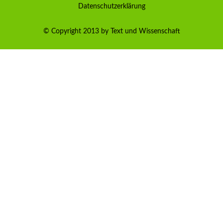
Datenschutzerklärung
© Copyright 2013 by Text und Wissenschaft
Kundenbewertungen und Erfahrungen zu
TEXT& WISSENSCHAFT
SEHR GUT
100%
Empfehlungen auf