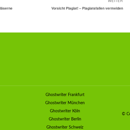
WEITER
gläserne
Nächster
Vorsicht Plagiat! – Plagiatsfallen vermeiden
Beitrag:
Ghostwriter Frankfurt
Ghostwriter München
Ghostwriter Köln
© Co
Ghostwriter Berlin
Ghostwriter Schweiz