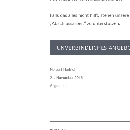
Falls das alles nicht hilft, stehen unsere
„Abschlussarbeit“ zu unterstützen.
UNVERBINDLICHES ANGEB
Autor
Norbert Hertrich
Veröffentlicht
21. November 2016
am
Kategorien
Allgemein
Beitragsnavigation