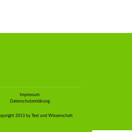
Kundenbewertungen und Erfahrungen zu
TEXT& WISSENSCHAFT
Impressum
100%
SEHR GUT
Datenschutzerklärung
Empfehlungen auf
ProvenExpert.com
4,80 / 5,00
pyright 2013 by Text und Wissenschaft
90
72